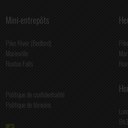
Mini-entrepôts
He
Pike River (Bedford)
Pik
Marieville
Mari
Roxton Falls
Rox
Hor
Politique de confidentialité
Politique de témoins
Lund
8h3