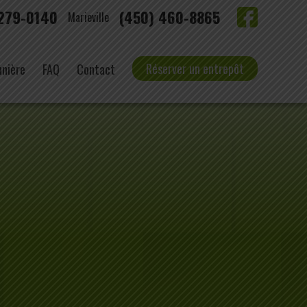
 279-0140
(450) 460-8865
Marieville
Réserver un entrepôt
nnière
FAQ
Contact