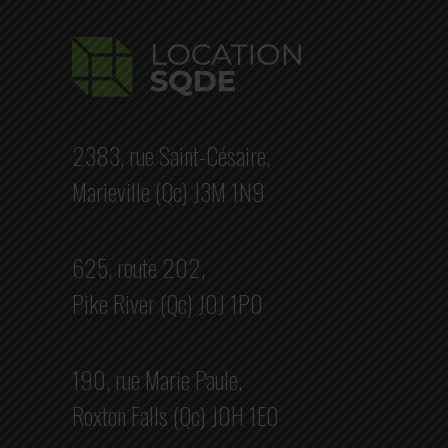
2383, rue Saint-Césaire,
Marieville (Qc) J3M 1N9
625, route 202,
Pike River (Qc) J0J 1P0
190, rue Marie Paule,
Roxton Falls (Qc) J0H 1E0