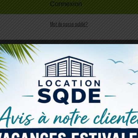
Mot de passe oublié?
Retour à Pike River
Retour à Marieville