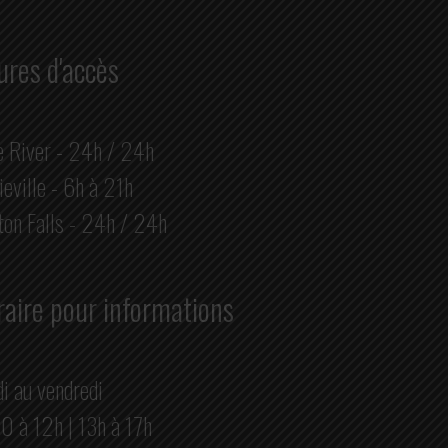
ures d'accès
e River - 24h / 24h
eville - 6h à 21h
ton Falls - 24h / 24h
aire pour informations
i au vendredi
0 à 12h | 13h à 17h