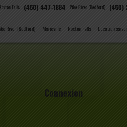
(450) 447-1884
(450)
Roxton Falls
Pike River (Bedford)
ike River (Bedford)
Marieville
Roxton Falls
Location saiso
Connexion