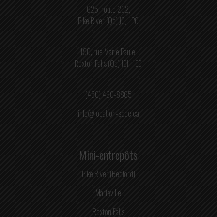
625, route 202,
Pike River (Qc) J0J 1P0
190, rue Marie Paule,
Roxton Falls (Qc) J0H 1E0
(450) 460-8865
info@location-sqde.ca
Mini-entrepôts
Pike River (Bedford)
Marieville
Roxton Falls