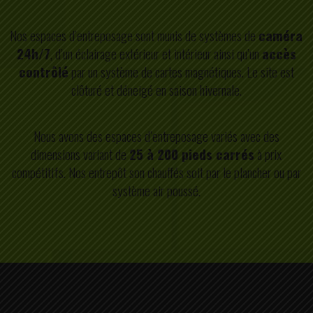
Nos espaces d’entreposage sont munis de systèmes de
caméra
24h/7
, d’un éclairage extérieur et intérieur ainsi qu’un
accès
contrôlé
par un système de cartes magnétiques. Le site est
clôturé et déneigé en saison hivernale.
Nous avons des espaces d’entreposage variés avec des
dimensions variant de
25 à 200 pieds carrés
à prix
compétitifs. Nos entrepôt son chauffés soit par le plancher ou par
système air poussé.