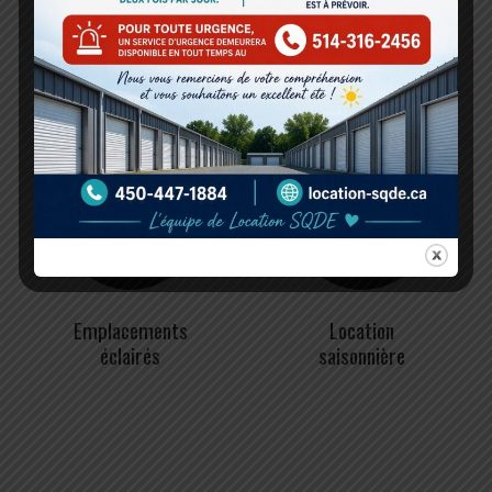
Taux
Site entièrement
compétitifs
clôturé
Emplacements
Location
éclairés
saisonnière